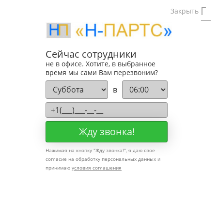
Тел:
8(495)740
Закрыть
Тел:
Отдел пр
Запасные части для винтовых компрессоров Р
Сейчас сотрудники
не в офисе. Хотите, в выбранное
время мы сами Вам перезвоним?
Запчасти для винтовых к
в
серии В
Жду звонка!
Нажимая на кнопку "
Жду звонка!
", я даю свое
согласие на обработку персональных данных и
принимаю
условия соглашения
Полное наименование и
спецификация Ремеза