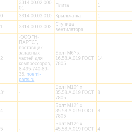
3314.00.02.000-
9
Плита
1
01
10
3314.00.03.010
Крыльчатка
1
Ступица
1
3314.00.03.002
1
вентилятора
-ООО "Н-
ПАРТС",
поставщик
запасных
Болт М6^ х
12
частей для
16.58.А.019 ГОСТ
14
компрессоров,
7805
8-495-740-89-
35,
noemi-
parts.ru
Болт М10^ х
3*
-
35.58.А.019 ГОСТ
8
7805
Болт М12^ х
14
-
35.58.А.019 ГОСТ
8
7805
Болт М12^ х
15
-
45.58.А.019 ГОСТ
4