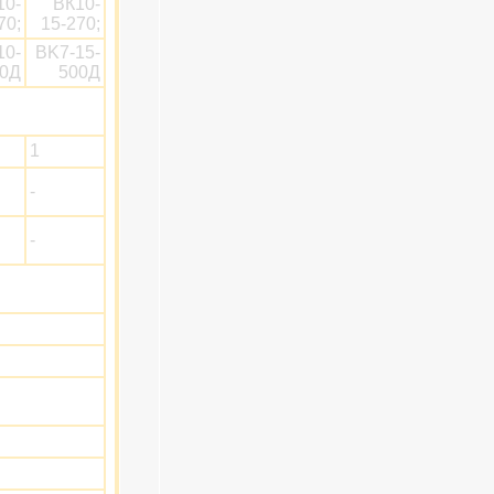
10-
ВК10-
70;
15-270;
10-
BK7-15-
00Д
500Д
1
-
-