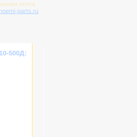
онная почта
oemi-parts.ru
10-500Д: