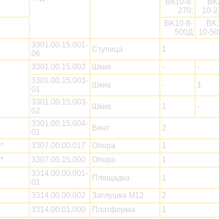
ВК10-8-
ВК
270;
10-2
BK10-8-
BK
500Д
10-5
3301.00.15.001-
1
Ступица
1
06
3301.00.15.003
Шкив
-
-
3301.00.15.003-
Шкив
-
1
2
01
3301.00.15.003-
Шкив
1
-
02
3301.00.15.004-
3
Винт
2
01
*
3307.00.00.017
Опора
1
*
3307.00.15.000
Опора
1
3314.00.00.001-
6
Площадка
1
01
7
3314.00.00.002
Заглушка М12
2
8
3314.00.01.000
Платформа
1