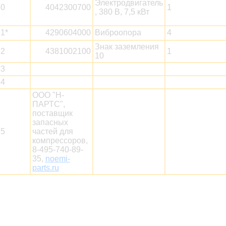
Электродвигатель
30
4042300700
1
, 380 В, 7,5 кВт
1*
4290604000
Виброопора
4
Знак заземления
32
4381002100
1
10
33
34
ООО "Н-
ПАРТС",
поставщик
запасных
35
частей для
компрессоров,
8-495-740-89-
35,
noemi-
parts.ru