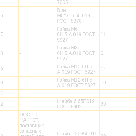
7805
Винт
16
-
М8^х16.58.019
1
ГОСТ 8878
Гайка М6-
17
-
6Н.5.А.019 ГОСТ
11
5927
Гайка М8-
18
-
6Н.5.А.019 ГОСТ
6
5927
Гайка М10-6Н.5.
19
-
14
А.019 ГОСТ 5927
Гайка М12-6Н.5.
20
-
10
А.019 ГОСТ 5927
21
Шайба 6.65Г.019
22
-
30
ГОСТ 6402
ООО "Н-
ПАРТС",
поставщик
запасных
Шайба 10.65Г.019