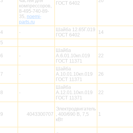
23
частей для
20
ГОСТ 6402
компрессоров,
8-495-740-89-
35,
noemi-
parts.ru
Шайба 12.65Г.019
24
-
14
ГОСТ 6402
25
Шайба
26
-
А.6.01.10кп.019
22
ГОСТ 11371
Шайба
27
-
А.10.01.10кп.019
26
ГОСТ 11371
Шайба
28
-
А.12.01.10кп.019
22
ГОСТ 11371
Электродвигатель
29
4043300707
, 400/690 В, 7,5
1
кВт