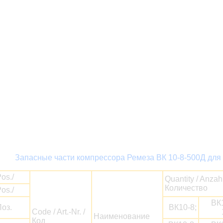
Запасные части компрессора Ремеза ВК 10-8-500Д для 
os./
Quantity / Anzahl
Количество
os./
ВК
оз.
ВК10-8;
Code / Art.-Nr. /
Наименование
Код