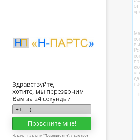
об
от
кр
Ма
ко
вы
Р
ко
пр
ка
ус
да
Здравствуйте,
пр
хотите, мы перезвоним
Вам за 24 секунды?
Позвоните мне!
Нажимая на кнопку "
Позвоните мне
", я даю свое