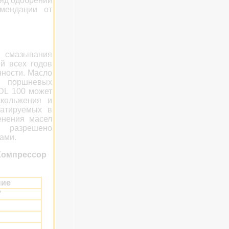
ряд одобрений
омендации от
я смазывания
й всех годов
ности. Масло
 поршневых
DL 100 может
скольжения и
уатируемых в
енения масел
в разрешено
тами.
Компрессор
ние
7