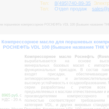
Тел:
8(495)740-89-35
Электр
Тел:
Отдел продаж
sales@n
ем поршневое компрессорное РОСНЕФТЬ VDL 100 (Бывшее название ТНК
Компрессорное масло для поршневых компр
РОСНЕФТЬ VDL 100 (бывшее название ТНК V
Компрессорное масло Роснефть (Rosne
вырабатываются на основе высок
минеральных базовых масел с импорт
функциональных присадок. В состав пак
входят присадки, обеспечивающи
антикоррозионные и антиокислительны
высокую устойчивость к осадкообразованию.
серии разработаны с учетом всех т
предъявляемых к маслам отечественными и 
8965
руб.
с
производителями компрессорного обо
НДС - 20 л
.
полностью соответствуют требованиям
категория VDL, и других мировых стандар