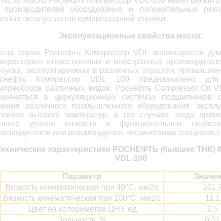
ласти. Масло Роснефть Компрессор VDL-100 имеет целый 
 производителей оборудования и положительные рек
упных эксплуатантов компрессорной техники.
Эксплуатационные свойства масла:
сла серии Роснефть Компрессор VDL используются дл
мпрессоров отечественных и иностранных производителе
пуска, эксплуатируемых в различных отраслях промышлен
оснефть Компрессор VDL 100 предназначено для
мпрессоров различных видов. Роснефть Compressor Oil V
именяться в циркуляционных системах подшипников 
чения различного промышленного оборудования, экспл
ловиях высоких температур, в тех случаях, когда прим
нного уровня вязкости и функциональных свойст
оизводителем или рекомендуется техническими специалис
Технические характеристики РОСНЕФТЬ (бывшее ТНК) 
VDL-100
Параметр
Значе
Вязкость кинематическая при 40°С, мм2/с
101,
Вязкость кинематическая при 100°С, мм2/с
11,1
Цвет на колориметре ЦНТ, ед
2,5
Зольность, %
0,01