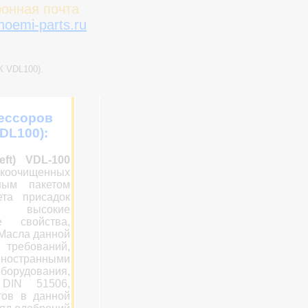
онная почта
oemi-parts.ru
 VDL100).
ессоров
DL100):
ft) VDL-100
оочищенных
ным пакетом
ета присадок
е высокие
е свойства,
 Масла данной
ребований,
иностранными
рудования,
 DIN 51506,
тов в данной