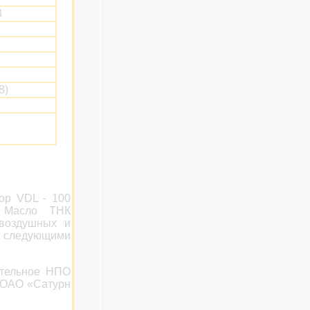
3
8)
ор VDL - 100
. Масло ТНК
воздушных и
о следующими
тельное НПО
, ОАО «Сатурн