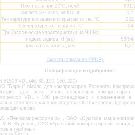
Плотность при 20°С, г/см3
891,
Кислотное число, мг КОН/г
0,2
Температура вспышки в открытом тигле, °С
232
Температура застывания, °С
-24
Трибологические характеристики на ЧШМ:
индекс задира, Н (кгс)
53(54,
показатель износа, мм.
0,31
Скачать описание (*PDF)
Спецификации и одобрения:
N 51506 VDL (46, 68, 100, 150, 220)
О "Борец" Масло для компрессоров Роснефть Компресс
дходит для всех типов поршневых компрессоров
мпрессор VDL - 100 рекомендовано к применению в 
зовых компрессорах производства ООО «Борец».Одобрен
оизводителями:
О «Пензкомпрессормаш» , ОАО «Сумское машинострои
. М.В. Фрунзе» , ОАО «Уральский компрессорный завод» 
зовые турбины»
жецкий АСО