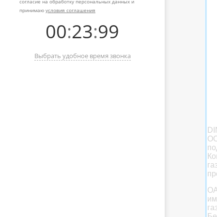
согласие на обработку персональных данных и
принимаю
условия соглашения
00
:
23
:
99
Выбрать удобное время звонка
DI
ОО
по
Ко
га
пр
ОА
им
га
Бе