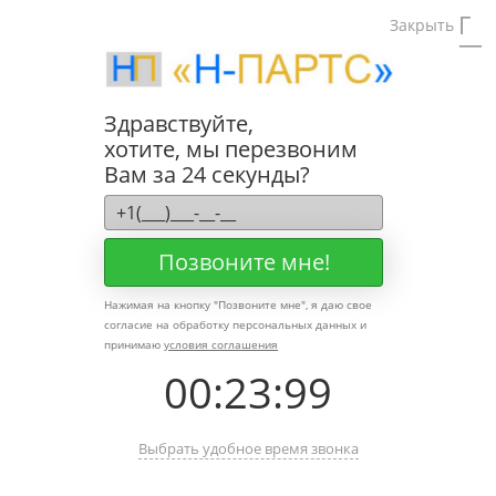
Тел:
8(495)740
Закрыть
Тел:
Отдел пр
Запасные части для поршневых компрессоров Реме
Здравствуйте,
хотите, мы перезвоним
Вам за 24 секунды?
Запчасти для компрессора Р
1:
Позвоните мне!
Нажимая на кнопку "
Позвоните мне
", я даю свое
согласие на обработку персональных данных и
Компрессорная голо
принимаю
условия соглашения
00
:
23
:
99
Выбрать удобное время звонка