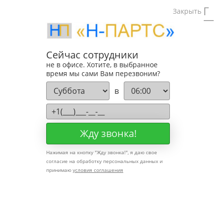
Тел:
8(495)740
Закрыть
Тел:
Отдел пр
Запасные части для поршневых компрессоров FIA
Сейчас сотрудники
не в офисе. Хотите, в выбранное
время мы сами Вам перезвоним?
Запчасти для компрессора F
в
Жду звонка!
Блок поршневой
Нажимая на кнопку "
Жду звонка!
", я даю свое
согласие на обработку персональных данных и
Компрессорная гол
принимаю
условия соглашения