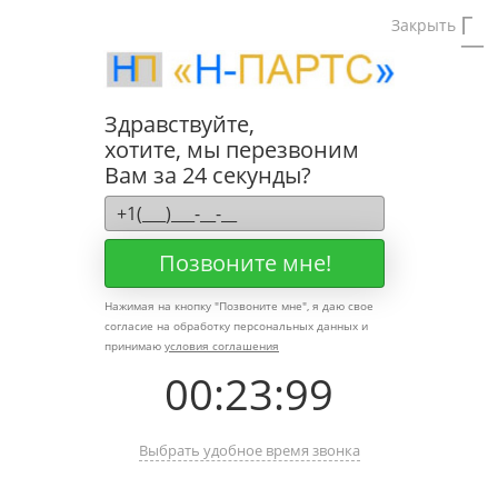
Тел:
8(495)740
Закрыть
Тел:
Отдел пр
Фильтры для
асфальтоукладчиков BLAW 
Здравствуйте,
хотите, мы перезвоним
Вам за 24 секунды?
Фильтры для
асфальтоукл
Позвоните мне!
Нажимая на кнопку "
Позвоните мне
", я даю свое
согласие на обработку персональных данных и
принимаю
условия соглашения
00
:
23
:
99
Выбрать удобное время звонка